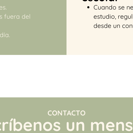
es.
Cuando se nec
s fuera del
estudio, reg
desde un con
día.
CONTACTO
críbenos un mensa