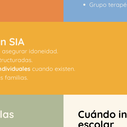
Grupo terapé
n SIA
a asegurar idoneidad.
tructuradas.
ndividuales
cuando existen.
s familias.
las
Cuándo in
escolar