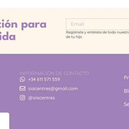
ción para
Regístrate y entérate de todo nuestr
ida
de tu hijo
INFORMACIÓN DE CONTACTO
P
+34 611 571 559
siacentres@gmail.com
B
@siacentres
Se