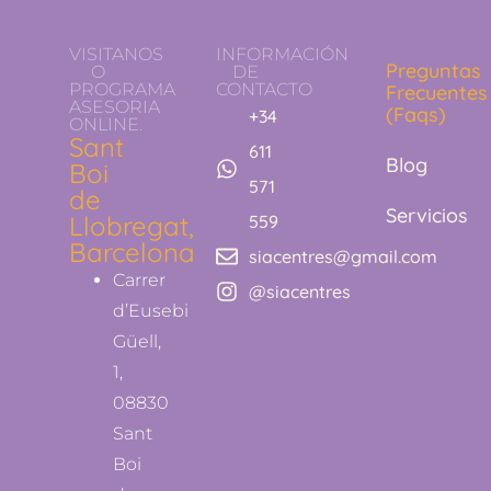
VISITANOS
INFORMACIÓN
Preguntas
O
DE
PROGRAMA
CONTACTO
Frecuentes
ASESORIA
(Faqs)
+34
ONLINE.
Sant
611
Blog
Boi
571
de
Servicios
Llobregat,
559
Barcelona
siacentres@gmail.com
Carrer
@siacentres
d’Eusebi
Güell,
1,
08830
Sant
Boi