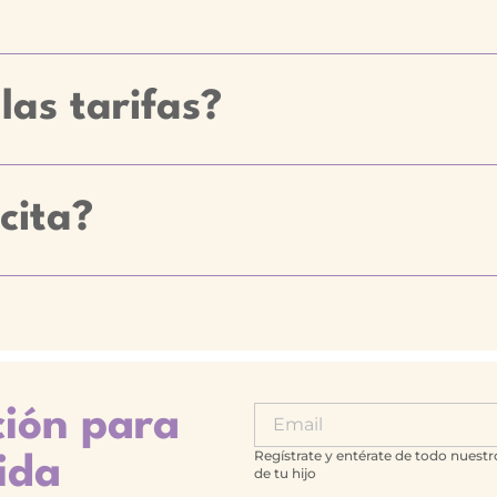
las tarifas?
cita?
ción para
Regístrate y entérate de todo nuestr
ida
de tu hijo