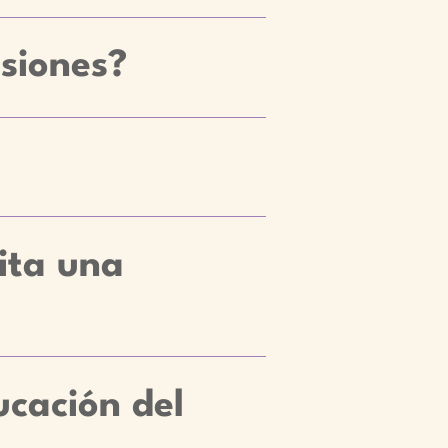
esiones?
ita una
ucación del