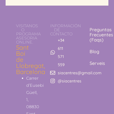
VISITANOS
INFORMACIÓN
Preguntas
O
DE
PROGRAMA
CONTACTO
Frecuentes
ASESORIA
(Faqs)
+34
ONLINE.
Sant
611
Blog
Boi
571
de
Serveis
Llobregat,
559
Barcelona
siacentres@gmail.com
Carrer
@siacentres
d’Eusebi
Güell,
1,
08830
Sant