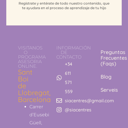
Regístrate y entérate de todo nuestro contenido, que
te ayudara en el proceso de aprendizaje de tu hijo
VISITANOS
INFORMACIÓN
Preguntas
O
DE
PROGRAMA
CONTACTO
Frecuentes
ASESORIA
(Faqs)
+34
ONLINE.
Sant
611
Blog
Boi
571
de
Serveis
Llobregat,
559
Barcelona
siacentres@gmail.com
Carrer
@siacentres
d’Eusebi
Güell,